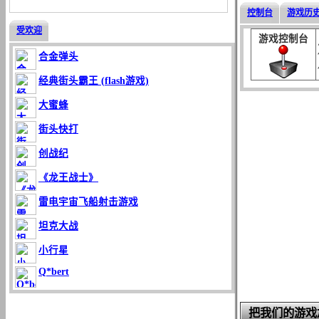
控制台
游戏历
受欢迎
游戏控制台
合金弹头
经典街头霸王 (flash游戏)
大蜜蜂
街头快打
创战纪
《龙王战士》
雷电宇宙飞船射击游戏
坦克大战
小行星
Q*bert
把我们的游戏