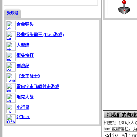
受欢迎
合金弹头
经典街头霸王 (flash游戏)
大蜜蜂
街头快打
创战纪
《龙王战士》
雷电宇宙飞船射击游戏
坦克大战
小行星
把我们的游戏
Q*bert
如要把《3D小人
html或编辑栏