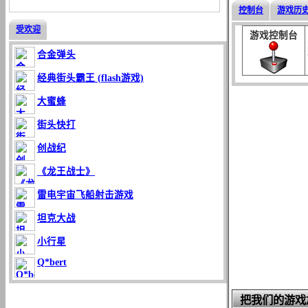
控制台
游戏历
受欢迎
游戏控制台
合金弹头
经典街头霸王 (flash游戏)
大蜜蜂
街头快打
创战纪
《龙王战士》
雷电宇宙飞船射击游戏
坦克大战
小行星
Q*bert
把我们的游戏