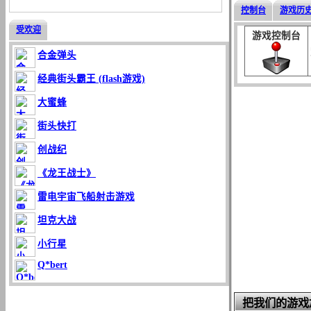
控制台
游戏历
受欢迎
游戏控制台
合金弹头
经典街头霸王 (flash游戏)
大蜜蜂
街头快打
创战纪
《龙王战士》
雷电宇宙飞船射击游戏
坦克大战
小行星
Q*bert
把我们的游戏