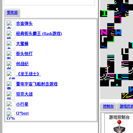
受欢迎
合金弹头
经典街头霸王 (flash游戏)
大蜜蜂
街头快打
创战纪
《龙王战士》
雷电宇宙飞船射击游戏
坦克大战
小行星
控制台
游戏历
Q*bert
游戏控制台