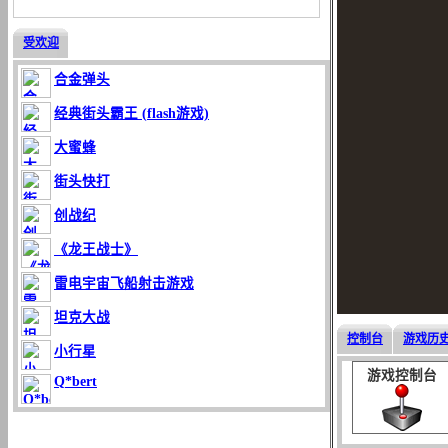
受欢迎
合金弹头
经典街头霸王 (flash游戏)
大蜜蜂
街头快打
创战纪
《龙王战士》
雷电宇宙飞船射击游戏
坦克大战
控制台
游戏历
小行星
游戏控制台
Q*bert