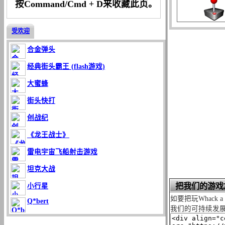
按Command/Cmd + D来收藏此页。
受欢迎
合金弹头
经典街头霸王 (flash游戏)
大蜜蜂
街头快打
创战纪
《龙王战士》
雷电宇宙飞船射击游戏
坦克大战
把我们的游戏
小行星
如要把玩Whack 
Q*bert
我们的可持续发