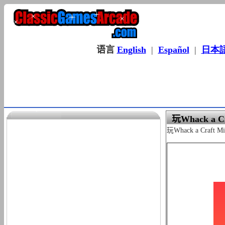
语言
English
|
Español
|
日本
玩Whack a Cr
玩Whack a C