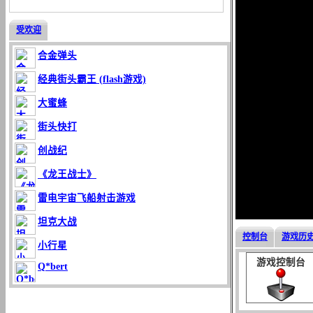
受欢迎
合金弹头
经典街头霸王 (flash游戏)
大蜜蜂
街头快打
创战纪
《龙王战士》
雷电宇宙飞船射击游戏
坦克大战
控制台
游戏历
小行星
游戏控制台
Q*bert