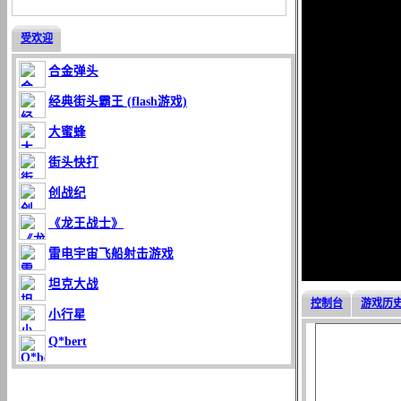
受欢迎
合金弹头
经典街头霸王 (flash游戏)
大蜜蜂
街头快打
创战纪
《龙王战士》
雷电宇宙飞船射击游戏
坦克大战
控制台
游戏历
小行星
Q*bert