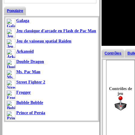
Populaire
Galaga
Jeu classique d'arcade en Flash de Pac Man
Jeu de vaisseau spatial Raiden
Arkanoid
Contrôles
Bull
Double Dragon
Ms. Pac Man
Street Fighter 2
Contrôles de
Frogger
jeu
Bubble Bobble
Prince of Persia