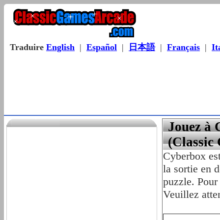
Traduire
English
|
Español
|
日本語
|
Français
|
It
Jouez à 
(Classic
Cyberbox est
la sortie en 
puzzle. Pour 
Veuillez atte