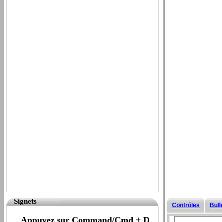
Signets
Contrôles
Bull
Appuyez sur Command/Cmd + D