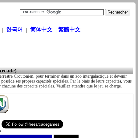
|
한국어
|
简体中文
|
繁體中文
Arcade)
errestre Croutonien, pour terminer dans un zoo intergalactique et devenir
ossède ses propres capacités spéciales. Par le biais de leurs capacités, vous
 chacune des capacité spéciales. Veuillez attendre que le jeu se charge.
k
?