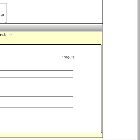
assique.
* requis