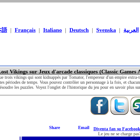
本語
|
Français
|
Italiano
|
Deutsch
|
Svenska
|
العربية
ost Vikings sur Jeux d'arcade classiques (Classic Games 
ue trois vikings qui sont kidnappés par Tomator, l'empereur d'un empire extra-t
tes périodes de temps. Vous pouvez contrôler un personnage à la fois, et chacun p
soudre les puzzles. Voyez l'onglet de l'historique du jeu pour en savoir plus sur
Diventa fan su Faceboo
Le jeu ne se charge pas