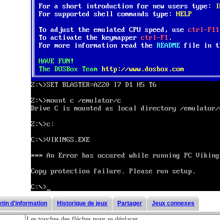
etin d'information
Historique de jeux
Partager
Jeux connexes
Les touches des flèches pour se déplacer