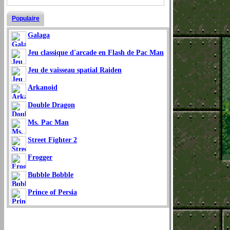
Populaire
Galaga
Jeu classique d'arcade en Flash de Pac Man
Jeu de vaisseau spatial Raiden
Arkanoid
Double Dragon
Ms. Pac Man
Street Fighter 2
Frogger
Bubble Bobble
Prince of Persia