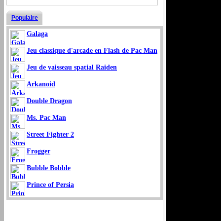
Populaire
Galaga
Jeu classique d'arcade en Flash de Pac Man
Jeu de vaisseau spatial Raiden
Arkanoid
Double Dragon
Ms. Pac Man
Street Fighter 2
Frogger
Bubble Bobble
Prince of Persia