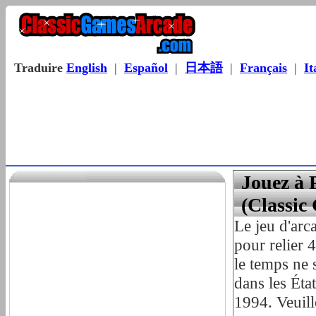
Traduire
English
|
Español
|
日本語
|
Français
|
It
Jouez à 
(Classic
Le jeu d'arc
pour relier 
le temps ne
dans les Éta
1994. Veuill