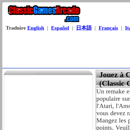
Traduire
English
|
Español
|
日本語
|
Français
|
It
Jouez à C
(Classic
Un remake en
populaire su
l'Atari, l'Am
vous devez r
Mangez les pi
points. Veuil