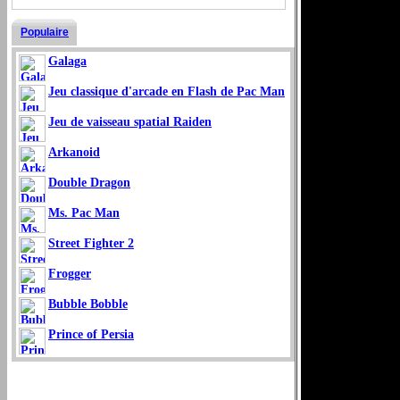
Populaire
Galaga
Jeu classique d'arcade en Flash de Pac Man
Jeu de vaisseau spatial Raiden
Arkanoid
Double Dragon
Ms. Pac Man
Street Fighter 2
Frogger
Bubble Bobble
Prince of Persia