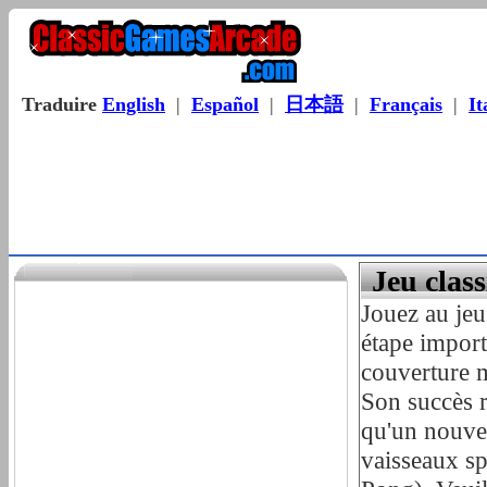
Traduire
English
|
Español
|
日本語
|
Français
|
It
Jeu clas
Jouez au jeu
étape import
couverture m
Son succès r
qu'un nouvea
vaisseaux sp