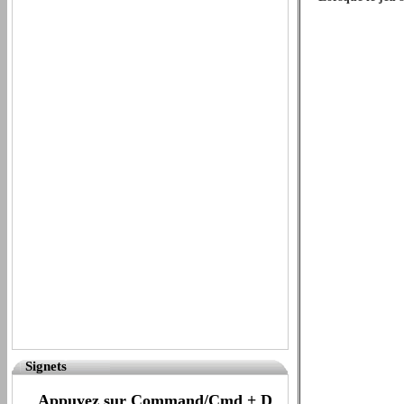
Signets
Appuyez sur Command/Cmd + D