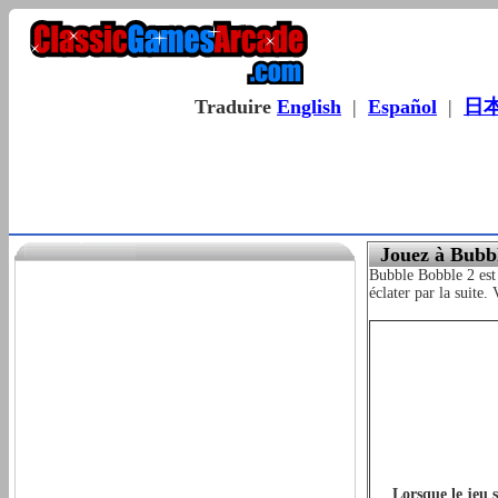
Traduire
English
|
Español
|
日
Jouez à Bubbl
Bubble Bobble 2 est 
éclater par la suite.
Lorsque le jeu 