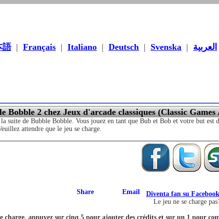
本語
|
Français
|
Italiano
|
Deutsch
|
Svenska
|
العربية
e Bobble 2 chez Jeux d'arcade classiques (Classic Games
la suite de Bubble Bobble. Vous jouez en tant que Bub et Bob et votre but est d'
 Veuillez attendre que le jeu se charge.
Diventa fan su Faceboo
Le jeu ne se charge pas
se charge, appuyez sur cinq 5 pour ajouter des crédits et sur un 1 pour co