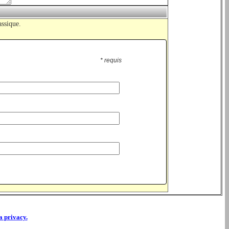
assique.
* requis
la privacy.