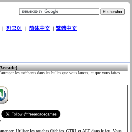
|
한국어
|
简体中文
|
繁體中文
 Arcade)
attraper les méchants dans les bulles que vous lancez, et que vous faites
k
?
mmencer. Utilisez les touches fléchées, CTRL et ALT dans le jeu. Vous