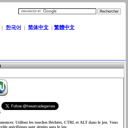
|
한국어
|
简体中文
|
繁體中文
)
k
?
mmencer. Utilisez les touches fléchées, CTRL et ALT dans le jeu. Vous
ôle spécifiques sont situées sous le jeu.