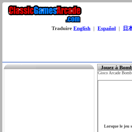
Traduire
English
|
Español
|
日
Jouez à Bomb
Gioco Arcade Bomb Ja
Lorsque le jeu 