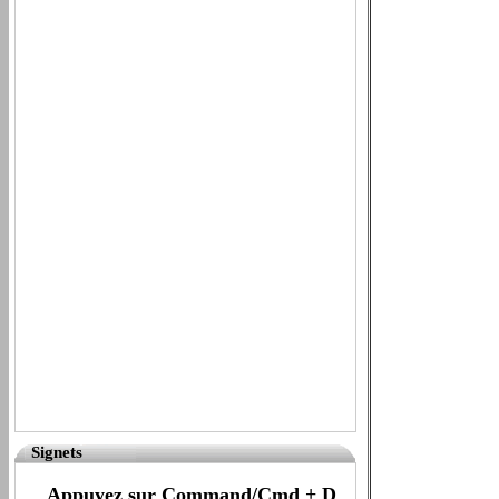
Signets
Appuyez sur Command/Cmd + D