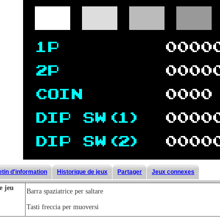
etin d'information
Historique de jeux
Partager
Jeux connexes
e jeu
Barra spaziatrice per saltare
Tasti freccia per muoversi