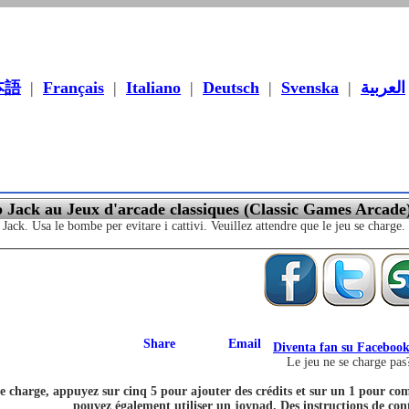
本語
|
Français
|
Italiano
|
Deutsch
|
Svenska
|
العربية
 Jack au Jeux d'arcade classiques (Classic Games Arcade
ck. Usa le bombe per evitare i cattivi. Veuillez attendre que le jeu se charge.
Diventa fan su Faceboo
Le jeu ne se charge pas
se charge, appuyez sur cinq 5 pour ajouter des crédits et sur un 1 pour co
pouvez également utiliser un joypad. Des instructions de contr