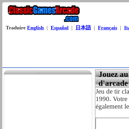
Traduire
English
|
Español
|
日本語
|
Français
|
It
Jouez au
d'arcade
Jeu de tir c
1990. Votre 
également le