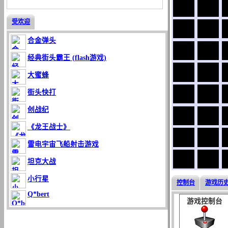
受欢迎
合金弹头
经典街头霸王 (flash游戏)
大蜜蜂
街头快打
创战纪
《龙王战士》
雷电宇宙飞船射击游戏
坦克大战
小行星
控制台
游戏历
Q*bert
游戏控制台