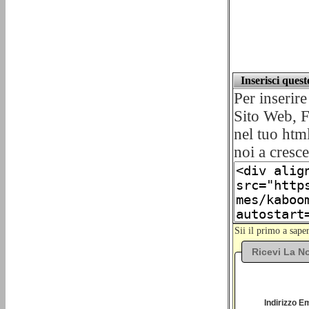
Inserisci ques
Per inserir
Sito Web, F
nel tuo html
noi a cresce
Sii il primo a sap
Ricevi La No
Indirizzo Em