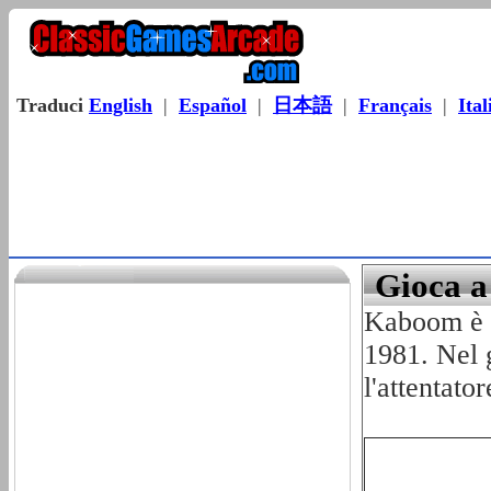
Traduci
English
|
Español
|
日本語
|
Français
|
Ital
Gioca a
Kaboom è un
1981. Nel 
l'attentato