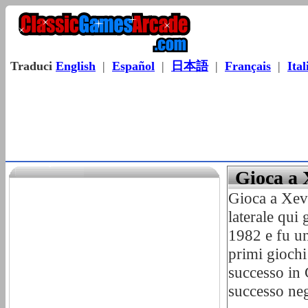
Traduci
English
|
Español
|
日本語
|
Français
|
Ital
Gioca a 
Gioca a Xevi
laterale qui
1982 e fu un
primi giochi
successo in
successo neg