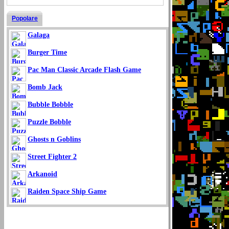
Popolare
Galaga
Burger Time
Pac Man Classic Arcade Flash Game
Bomb Jack
Bubble Bobble
Puzzle Bobble
Ghosts n Goblins
Street Fighter 2
Arkanoid
Raiden Space Ship Game