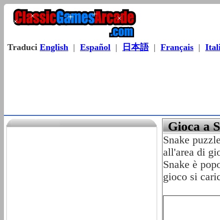
Traduci
English
|
Español
|
日本語
|
Français
|
Ital
Gioca a 
Snake puzzle 
all'area di g
Snake è popol
gioco si cari