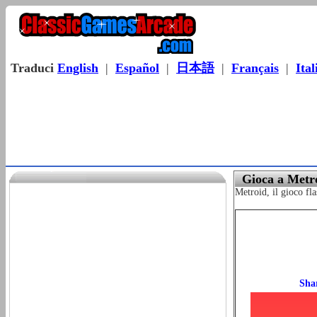
Traduci
English
|
Español
|
日本語
|
Français
|
Ital
Gioca a Metr
Metroid, il gioco fla