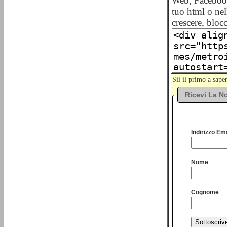
Web, Facebook,
tuo html o nell
crescere, bloc
Sii il primo a sap
Ricevi La No
Indirizzo Ema
Nome
Cognome