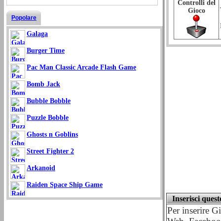
Controlli del
Gioco
Popolare
Galaga
Burger Time
Pac Man Classic Arcade Flash Game
Bomb Jack
Bubble Bobble
Puzzle Bobble
Ghosts n Goblins
Street Fighter 2
Arkanoid
Raiden Space Ship Game
Inserisci ques
Per inserire G