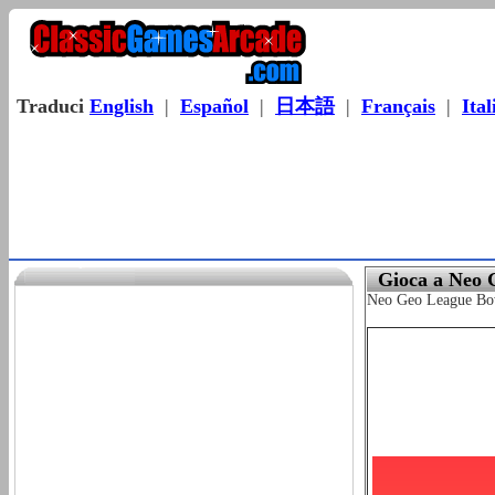
Traduci
English
|
Español
|
日本語
|
Français
|
Ital
Gioca a Neo 
Neo Geo League Bowli