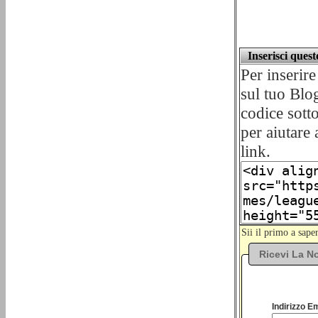
Inserisci ques
Per inseri
sul tuo Blo
codice sotto
per aiutare
link.
Sii il primo a sap
Ricevi La No
Indirizzo Em