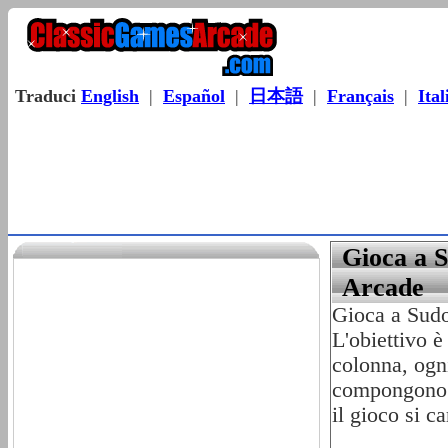
Traduci
English
|
Español
|
日本語
|
Français
|
Ital
Gioca a 
Arcade
Gioca a Sudo
L'obiettivo è
colonna, ogni
compongono la
il gioco si ca