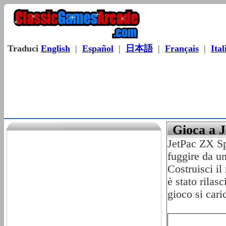
Traduci
English
|
Español
|
日本語
|
Français
|
Ital
Gioca a 
JetPac ZX Sp
fuggire da un
Costruisci il
è stato rilas
gioco si cari