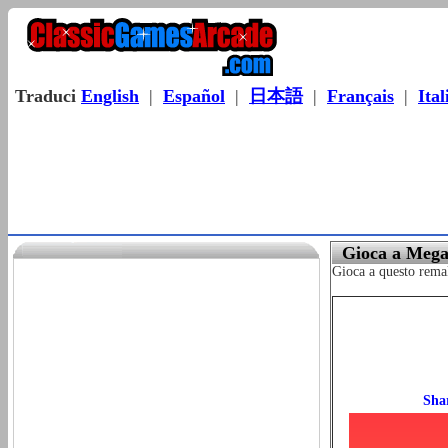
Traduci
English
|
Español
|
日本語
|
Français
|
Ital
Gioca a Mega
Gioca a questo remak