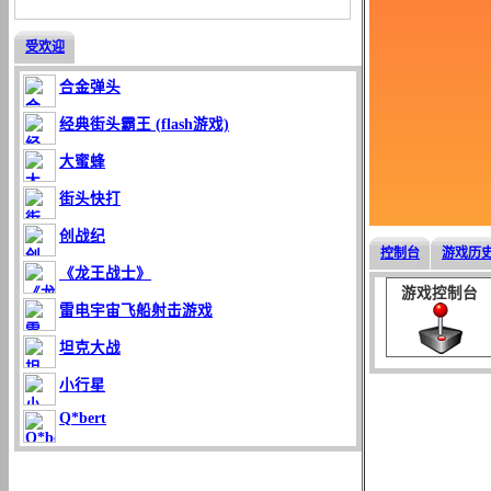
受欢迎
合金弹头
经典街头霸王 (flash游戏)
大蜜蜂
街头快打
创战纪
控制台
游戏历
《龙王战士》
游戏控制台
雷电宇宙飞船射击游戏
坦克大战
小行星
Q*bert