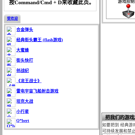
游戏控制
按Command/Cmd + D来收藏此页。
受欢迎
合金弹头
经典街头霸王 (flash游戏)
大蜜蜂
街头快打
创战纪
《龙王战士》
雷电宇宙飞船射击游戏
坦克大战
小行星
把我们的游戏
Q*bert
如要把到 经典游
可持续发展和禁