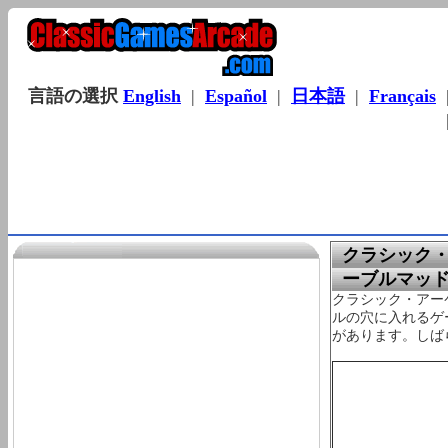
言語の選択
English
|
Español
|
日本語
|
Français
クラシック・ゲ
ーブルマッ
クラシック・アー
ルの穴に入れるゲ
があります。しば