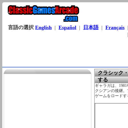
言語の選択
English
|
Español
|
日本語
|
Français
クラシック・ゲ
する
ギャラガは、19
クシアンの後継。
ゲームをロードす