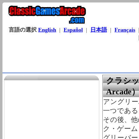
言語の選択
English
|
Español
|
日本語
|
Français
クラシック
Arca
アングリー
一つである。
その後、他
ク・ゲーム・ア
グリーバー