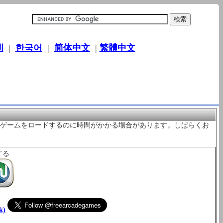
ا
|
한국어
|
简体中文
|
繁體中文
。 ゲームをロードするのに時間がかかる場合があります。しばらくお
する
k)