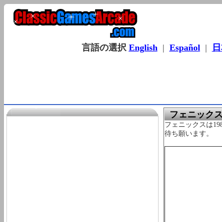
言語の選択
English
|
Español
|
日
フェニック
フェニックスは1
待ち願います。