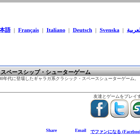
本語
|
Français
|
Italiano
|
Deutsch
|
Svenska
|
لعربية
ススペースシップ・シューターゲーム
980年代に登場したギャラガ系クラシック・スペースシューターゲーム
友達とゲームをプレイ
でファンになる (Faceboo