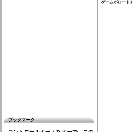
ゲームがロード
ブックマーク
コントロールキー + D キーで、この