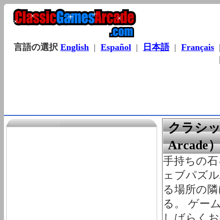
言語の選択
English
|
Español
|
日本語
|
Français
クラシック
Arca
手持ちの石
ェブパズル
る場所の隣
る。 ゲー
しばらくお