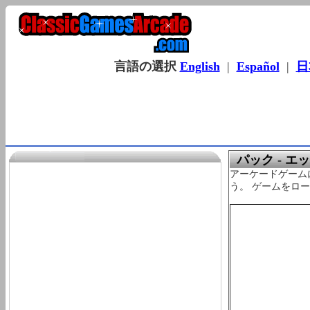
言語の選択
English
|
Español
|
日
パック - エ
アーケードゲーム
う。 ゲームをロ