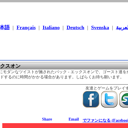
本語
|
Français
|
Italiano
|
Deutsch
|
Svenska
|
لعربية
ックスオン
にモダンなツイストが施されたパック - エックスオンで、ゴースト達
ードするのに時間がかかる場合があります。しばらくお待ち願います。
友達とゲームをプレイ
でファンになる (Faceboo