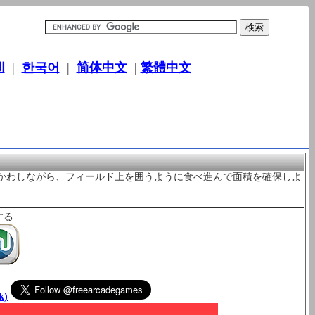
ا
|
한국어
|
简体中文
|
繁體中文
をかわしながら、フィールド上を囲うように食べ進んで面積を確保しよ
する
k)