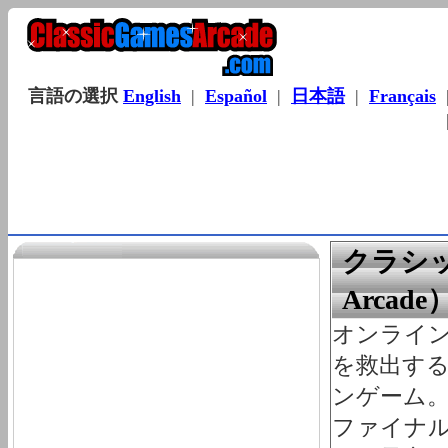
言語の選択
English
|
Español
|
日本語
|
Français
クラシッ
Arca
オンライ
を救出す
ンゲーム
ファイナル