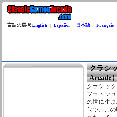
言語の選択
English
|
Español
|
日本語
|
Français
クラシック
Arca
クラシック・ゲ
フラッシュ
の世に生まれ
代で、この